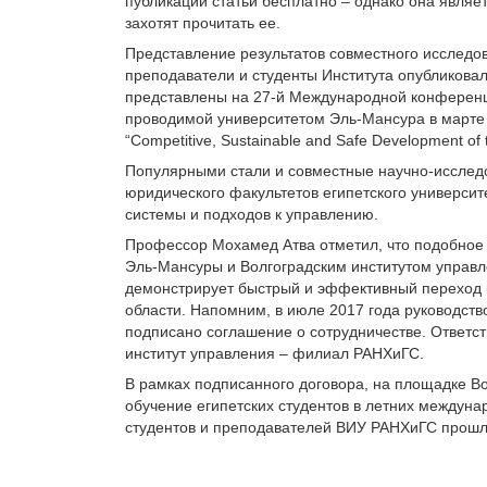
публикации статьи бесплатно – однако она являет
захотят прочитать ее.
Представление результатов совместного исследов
преподаватели и студенты Института опубликова
представлены на 27-й Международной конфере
проводимой университетом Эль-Мансура в марте
“Competitive, Sustainable and Safe Development of 
Популярными стали и совместные научно-исследо
юридического факультетов египетского универси
системы и подходов к управлению.
Профессор Мохамед Атва отметил, что подобное
Эль-Мансуры и Волгоградским институтом управл
демонстрирует быстрый и эффективный переход 
области. Напомним, в июле 2017 года руководст
подписано соглашение о сотрудничестве. Ответс
институт управления – филиал РАНХиГС.
В рамках подписанного договора, на площадке В
обучение египетских студентов в летних международ
студентов и преподавателей ВИУ РАНХиГС прошл