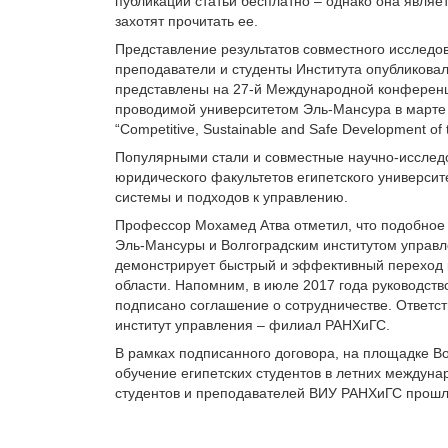
публикации статьи бесплатно – однако она являет
захотят прочитать ее.
Представление результатов совместного исследов
преподаватели и студенты Института опубликова
представлены на 27-й Международной конфере
проводимой университетом Эль-Мансура в марте
“Competitive, Sustainable and Safe Development of 
Популярными стали и совместные научно-исследо
юридического факультетов египетского универси
системы и подходов к управлению.
Профессор Мохамед Атва отметил, что подобное
Эль-Мансуры и Волгоградским институтом управл
демонстрирует быстрый и эффективный переход 
области. Напомним, в июле 2017 года руководст
подписано соглашение о сотрудничестве. Ответс
институт управления – филиал РАНХиГС.
В рамках подписанного договора, на площадке В
обучение египетских студентов в летних международ
студентов и преподавателей ВИУ РАНХиГС прошл