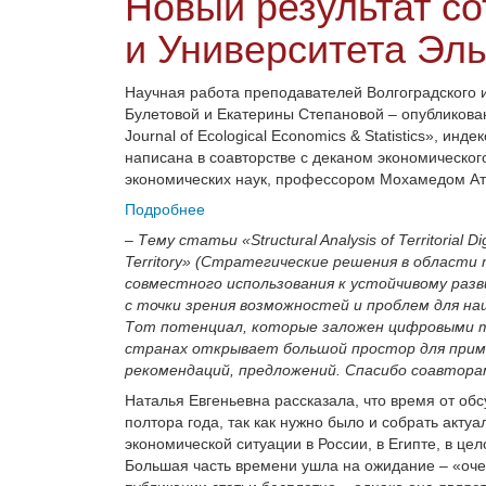
Новый результат с
и Университета Эл
Научная работа преподавателей Волгоградского 
Булетовой и Екатерины Степановой – опубликован
Journal of Ecological Economics & Statistics», ин
написана в соавторстве с деканом экономическо
экономических наук, профессором Мохамедом Ат
Подробнее
–
Тему статьи «Structural Analysis of Territorial D
Territory» (Стратегические решения в област
совместного использования к устойчивому раз
с точки зрения возможностей и проблем для н
Тот потенциал, которые заложен цифровыми т
странах открывает большой простор для прим
рекомендаций, предложений. Спасибо соавтора
Наталья Евгеньевна рассказала, что время от об
полтора года, так как нужно было и собрать акту
экономической ситуации в России, в Египте, в ц
Большая часть времени ушла на ожидание – «оче