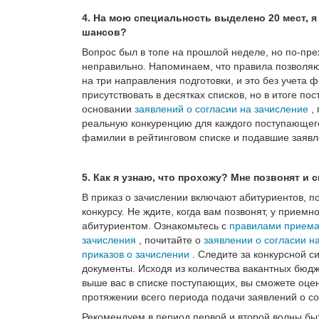
4. На мою специальность выделено 20 мест, я в
шансов?
Вопрос был в топе на прошлой неделе, но по-пре
неправильно. Напоминаем, что правила позволяют
на три направления подготовки, и это без учета 
присутствовать в десятках списков, но в итоге по
основании
заявлений о согласии на зачисление
, 
реальную конкуренцию для каждого поступающег
фамилии в рейтинговом списке и подавшие заявл
5. Как я узнаю, что прохожу? Мне позвонят и 
В приказ о зачислении включают абитуриентов, п
конкурсу. Не ждите, когда вам позвонят, у приемн
абитуриентом. Ознакомьтесь с
правилами прием
зачисления
, почитайте о
заявлении о согласии н
приказов о зачислении
. Следите за конкурсной си
документы. Исходя из количества вакантных бюдж
выше вас в списке поступающих, вы сможете оцен
протяжении всего периода подачи заявлений о со
Рекомендуем в период первой и второй волны быт