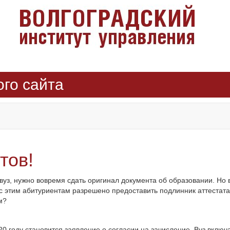
ого сайта
тов!
вуз, нужно вовремя сдать оригинал документа об образовании. Но 
 с этим абитуриентам разрешено предоставить подлинник аттестат
м?
 году становится заявление о согласии на зачисление. Вуз включа