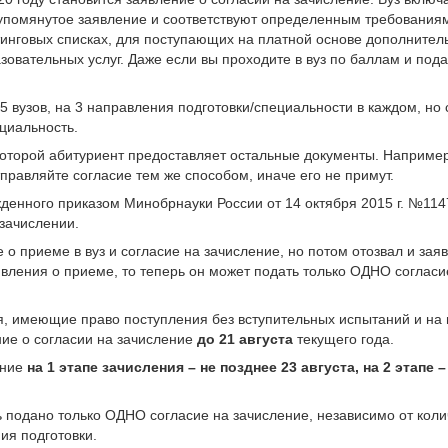
 упомянутое заявление и соответствуют определенным требования
йтинговых списках, для поступающих на платной основе дополните
овательных услуг. Даже если вы проходите в вуз по баллам и пода
 5 вузов, на 3 направления подготовки/специальности в каждом, н
ециальность.
которой абитуриент предоставляет остальные документы. Например
тправляйте согласие тем же способом, иначе его не примут.
жденного приказом Минобрнауки России от 14 октября 2015 г. №11
 зачислении.
о приеме в вуз и согласие на зачисление, но потом отозвал и зая
аявления о приеме, то теперь он может подать только ОДНО соглас
, имеющие право поступления без вступительных испытаний и на 
ние о согласии на зачисление
до 21 августа
текущего года.
ение
на 1 этапе зачисления – не позднее 23 августа, на 2 этапе 
 подано только ОДНО согласие на зачисление, независимо от коли
ия подготовки.