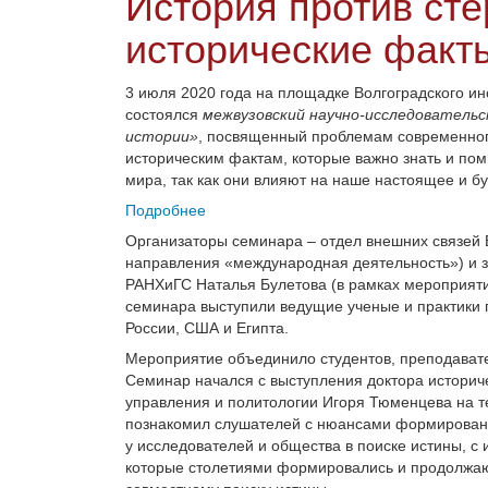
История против ст
исторические факт
3 июля 2020 года на площадке Волгоградского и
состоялся
межвузовский научно-исследовательс
истории»
, посвященный проблемам современног
историческим фактам, которые важно знать и пом
мира, так как они влияют на наше настоящее и б
Подробнее
Организаторы семинара – отдел внешних связей
направления «международная деятельность») и 
РАНХиГС Наталья Булетова (в рамках мероприят
семинара выступили ведущие ученые и практики п
России, США и Египта.
Мероприятие объединило студентов, преподавате
Семинар начался с выступления доктора историче
управления и политологии Игоря Тюменцева на т
познакомил слушателей с нюансами формирования
у исследователей и общества в поиске истины, с
которые столетиями формировались и продолжают