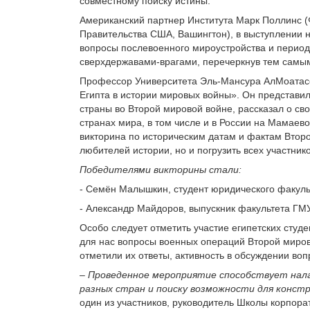
совместному поиску истины.
Американский партнер Института Марк Поллинс 
Правительства США, Вашингтон), в выступлении 
вопросы послевоенного мироустройства и период
сверхдержавами-врагами, перечеркнув тем самым
Профессор Университета Эль-Мансура АлМоатасс
Египта в истории мировых войны». Он представил
страны во Второй мировой войне, рассказал о св
странах мира, в том числе и в России на Мамаев
викторина по историческим датам и фактам Второ
любителей истории, но и погрузить всех участник
Победителями викторины стали:
- Семён Малышкин, студент юридического факул
- Александр Майдоров, выпускник факультета ГМУ
Особо следует отметить участие египетских студ
для нас вопросы военных операций Второй миров
отметили их ответы, активность в обсуждении воп
–
Проведенное мероприятие способствует нал
разных стран и поиску возможности для конст
один из участников, руководитель Школы корпора