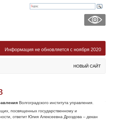
Информация не обновляется с ноября 2020
НОВЫЙ САЙТ
в
равления
Волгоградского института управления.
ающих, посвященных государственному и
ости, ответит Юлия Алексеевна Дроздова – декан