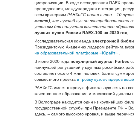
цифровизации. В ходе исследования RAEX проана
преподавания, международная интеграция, ресур
всем критериям
РАНХиГС попал в топ – 10 вузов
место)
, как лучший вуз по востребованности
условиям для получения качественного образов
лучших вузов России RAEX-100 на 2020 год
.
Исследовательская команда
электронной библи
Президентскую Академию лидером рейтинга вузо
на образовательной платформе «Юрайт»
.
В июне 2020 года
популярный журнал Forbes
со
наилучшей репутацией у крупных российских раб
составляет около 4 млн. человек, баллы суммиро
совместного проекта
в тройку вузов-лидеров вош
РАНХиГС имеет широкую филиальную сеть по всей
качественное образование и московский диплом 
В Волгограде находится один из крупнейших фил
государственной службы при Президенте РФ – Во
здесь, – самого высокого уровня, и выше перечи