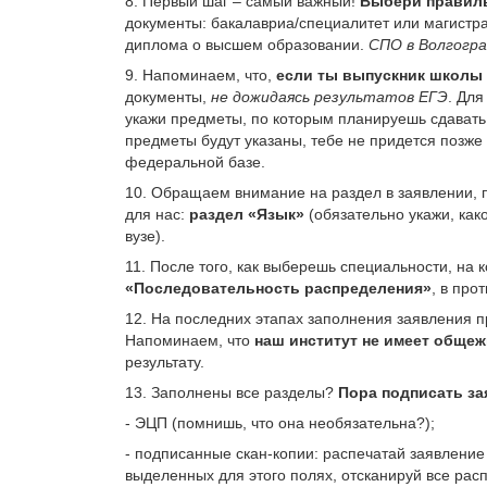
8. Первый шаг – самый важный!
Выбери правиль
документы: бакалавриа/специалитет или магистр
диплома о высшем образовании.
СПО в Волгогр
9. Напоминаем, что,
если ты выпускник школы 
документы,
не дожидаясь результатов ЕГЭ
. Для
укажи предметы, по которым планируешь сдавать
предметы будут указаны, тебе не придется позже
федеральной базе.
10. Обращаем внимание на раздел в заявлении, п
для нас:
раздел «Язык»
(обязательно укажи, как
вузе).
11. После того, как выберешь специальности, на
«Последовательность распределения»
, в про
12. На последних этапах заполнения заявления 
Напоминаем, что
наш институт не имеет обще
результату.
13. Заполнены все разделы?
Пора подписать за
- ЭЦП (помнишь, что она необязательна?);
- подписанные скан-копии: распечатай заявление
выделенных для этого полях, отсканируй все рас