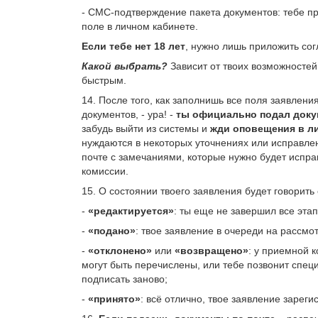
- СМС-подтверждение пакета документов: тебе п
поле в личном кабинете.
Если тебе нет 18 лет
, нужно лишь приложить сог
Какой выбрать?
Зависит от твоих возможносте
быстрым.
14. После того, как заполнишь все поля заявлен
документов, - ура! -
ты официально подал док
забудь выйти из системы и
жди оповещения в л
нуждаются в некоторых уточнениях или исправле
почте с замечаниями, которые нужно будет испра
комиссии.
15. О состоянии твоего заявления будет говорить 
-
«редактируется»
: ты еще не завершил все эта
-
«подано»
: твое заявление в очереди на рассмо
-
«отклонено»
или
«возвращено»
: у приемной 
могут быть перечислены, или тебе позвонит спец
подписать заново;
-
«принято»
: всё отлично, твое заявление зареги