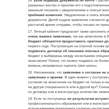
16.
Если подаешь документы по почте
– распеч
указанных местах и приложи его к подготовленным
заказным письмом с уведомлением и описью вло
приёмная комиссия
. Уведомление и опись вло
документов. Датой подачи заявления считается д
рассчитай время отправки, чтобы письмо не при
17. Личный кабинет предлагает также заполнить 
очень важное заявление,
так как зачисление в 
бюджет обязуются предоставить оригинал до
первого года. Поступающие на платной основе кр
подписать договор об оказании платных обр
бюджет и выбираешь между несколькими специаль
зачисление! Помни, что можно подавать не более 
можешь неправильно оценить свои шансы.
18. Напоминаем, что
заявление о согласии на 
заявление о приеме
. В один момент у поступаю
согласии на зачисление на бюджет не только в на
на другую специальность или в другой вуз? Снач
по договору или в магистратуру количество заяв
19. Если ты поступаешь
по результатам вступ
профессионального образования или в магистрат
использованием прокторинга согласно расписани