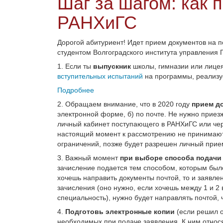
Шаг за шагом: как 
РАНХиГС
Дорогой абитуриент! Идет прием документов на по
студентом Волгоградского института управления
1. Если ты
выпускник
школы, гимназии или лицея
вступительных испытаний
на программы, реализу
Подробнее
2. Обращаем внимание, что в 2020 году
прием д
электронной форме, б) по почте. Не нужно приезж
личный кабинет поступающего в РАНХиГС или чер
настоящий момент к рассмотрению не принимаютс
ограничений, позже будет разрешен личный прие
3. Важный момент
при выборе способа подачи
зачисление подается тем способом, которым было
хочешь направить документы почтой, то и заявлен
зачисления (оно нужно, если хочешь между 1 и 2
специальность), нужно будет направлять почтой, 
4.
Подготовь электронные копии
(если решил о
необходимых при подаче заявления. К ним относ