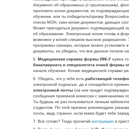
документ об образовании (с приложением), фо
приложить копии документов, их подтверждающие
обучении, или ты победитель/призер Всероссийс
списка МОН, скан-копии документов, дающих соот
Может пригодиться документ, подтверждающий см
об образовании. Электронные копии готовь в фо
возможно у копий слишком высокое разрешение. У
программы-сканеры, которые можно установить 
документы, но убедись, что все данные попали на
5.
Медицинская справка формы 086-У
нужна то
бакалавриата и специалитета очной формы о
начала обучения. Копию медицинской справки раз
6. Убедись, что у тебя есть
работающий телефо
электронной подписью, да и понадобится приемно
электронной почты
(на нее придет подтверждени
сообщения приемной комиссии с замечаниями по
Ты будешь не раз пользоваться личным кабинето
студентом. По этой причине рекомендуем указыв
почты, ведь странно, если мама будет тебе пере
7. Всё готово? Тогда прочитай
инструкцию
и прист