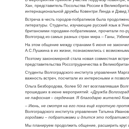
Хан, представитель Посольства России в Великобрит
интернациональной дружбы Ковентри Линда и Дэвид 
Встреча в честь городов-побратимов была продолжен
литературы. Студенты, изучающие русский язык в Ун
британскими городами-побратимами, прочитали по-ру
Волгоград из самых разных стран мира – Ганы, Узбек
На этом общение между странами 6 июня не закончил
А.С.Пушкина в их жизни, познакомились с возможным
Поэтому закономерной стала новая совместная встре
представительства Россотрудничества в Великобрита
Студенты Волгоградского института управления Маргар
важность встреч, посчитали их интересными и позво
Ольга Безбородова, более 50 лет возглавлявшая Вол
прошедших в июне мероприятий:
«Дружба Волгоград
не пафосная – сердечная. Я благодарю жителей Ков
– Июнь, не смотря на его пока ещё короткую про
Волгоградского института управления Татьяна Ивано
городами – побратимами и длится это побратимств
Мы планируем продолжить общение, расширить круг их 