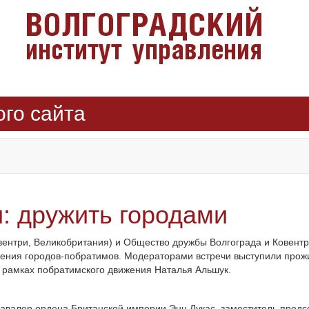
ого сайта
и: дружить городами
ентри, Великобритания) и Общество дружбы Волгограда и Ковентри
жения городов-побратимов. Модераторами встречи выступили про
в рамках побратимского движения Наталья Альшук.
кавалер ордена Британской империи Энн Лукас, заместитель предс