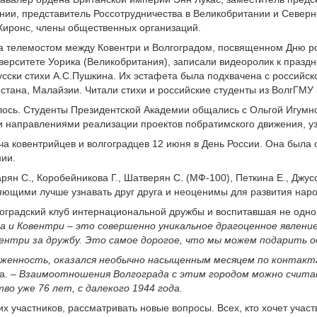
ании, представитель Россотрудничества в Великобритании и Север
Хиронс, члены общественных организаций.
а телемостом между Ковентри и Волгоградом, посвященном Дню ро
иверситете Уорика (Великобритания), записали видеоролик к праз
сски стихи А.С.Пушкина. Их эстафета была подхвачена с российск
истана, Малайзии. Читали стихи и российские студенты из ВолгГМУ
ось. Студенты Президентской Академии общались с Ольгой Игумно
и направлениями реализации проектов побратимского движения, уз
ча ковентрийцев и волгоградцев 12 июня в День России. Она был
нии.
ян С., Коробейникова Г., Шатверян С. (МФ-100), Петкина Е., Джус
ляющими лучше узнавать друг друга и неоценимы для развития нар
гоградский клуб интернациональной дружбы и воспитавшая не одн
а и Ковентри – это совершенно уникальное драгоценное явление
ентри за дружбу. Это самое дорогое, что мы можем подарить о
тяженность, оказался необычно насыщенным месяцем по контак
ва.
– Взаимоотношения Волгограда с этим городом можно счита
о уже 76 лет, с далекого 1944 года.
участников, рассматривать новые вопросы. Всех, кто хочет участв