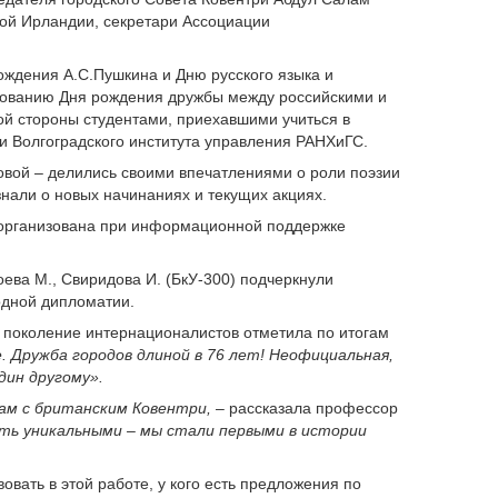
ной Ирландии, секретари Ассоциации
ждения А.С.Пушкина и Дню русского языка и
днованию Дня рождения дружбы между российскими и
ой стороны студентами, приехавшими учиться в
 и Волгоградского института управления РАНХиГС.
вой – делились своими впечатлениями о роли поэзии
нали о новых начинаниях и текущих акциях.
а организована при информационной поддержке
оева М., Свиридова И. (БкУ-300) подчеркнули
одной дипломатии.
о поколение интернационалистов отметила по итогам
. Дружба городов длиной в 76 лет! Неофициальная,
дин другому».
там с британским Ковентри,
– рассказала профессор
ть уникальными – мы стали первыми в истории
овать в этой работе, у кого есть предложения по