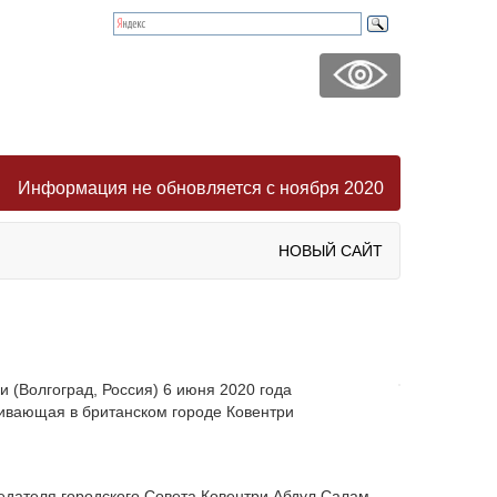
Информация не обновляется с ноября 2020
НОВЫЙ САЙТ
 (Волгоград, Россия) 6 июня 2020 года
живающая в британском городе Ковентри
едателя городского Совета Ковентри Абдул Салам