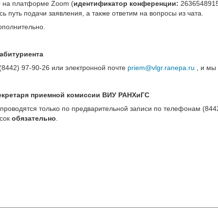
0
на платформе Zoom (
идентификатор конференции:
2636548915
ь путь подачи заявления, а также ответим на вопросы из чата.
ополнительно.
 абитуриента
(8442) 97-90-26 или электронной почте
priem@vlgr.ranepa.ru
, и мы
екретаря приемной комиссии ВИУ РАНХиГС
роводятся только по предварительной записи по телефонам (8442)
асок
обязательно
.