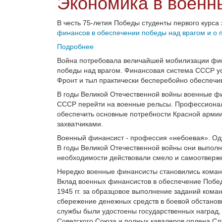
Экономика в военн
В честь 75-летия Победы студенты первого курса
финансов в обеспечении победы над врагом и о 
Подробнее
Война потребовала величайшей мобилизации фин
победы над врагом. Финансовая система СССР у
Фронт и тыл практически бесперебойно обеспеч
В годы Великой Отечественной войны военные фи
СССР перейти на военные рельсы. Профессионал
обеспечить основные потребности Красной армии
захватчиками.
Военный финансист - профессия «небоевая». Одн
В годы Великой Отечественной войны они выполн
необходимости действовали смело и самоотверж
Нередко военные финансисты становились коман
Вклад военных финансистов в обеспечение Победы
1945 гг. за образцовое выполнение заданий ком
сбережение денежных средств в боевой обстанов
службы были удостоены государственных наград, 
Советского Союза и полных кавалеров ордена Сл