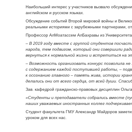
Наибольший интерес у участников вызвало обсуждение
английском и русском языках.
Обсуждение событий Второй мировой войны и Велико
реальными историями с зарубежными партнерами, отд
Профессор АлМоатассем АлБахравы из Университета 
–
В 2019 году вместе с группой студентов посчас
народа, тем подвигом, который они совершили ради
вернуться к нормальной жизни и встретиться на э
–
Возможность организовать конкурс позволила не
с содержанием каждой поступившей работы,
– под
к осознанию главного – память жива, истории хран
делались они от всего сердца, от всей души. Спаси
Зав. кафедрой гражданско-правовых дисциплин Ольга
«Студенты и преподаватели собрались вместе (пуст
наших уважаемых иностранных коллег подчеркивает
Студент факультета ГМУ Александр Майдоров заметил,
уроком для всех нас.