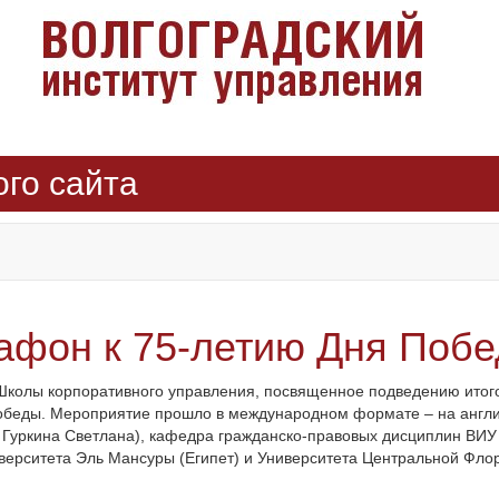
ого сайта
фон к 75-летию Дня Поб
 Школы корпоративного управления, посвященное подведению итог
обеды. Мероприятие прошло в международном формате – на англий
Гуркина Светлана), кафедра гражданско-правовых дисциплин ВИУ 
верситета Эль Мансуры (Египет) и Университета Центральной Фло