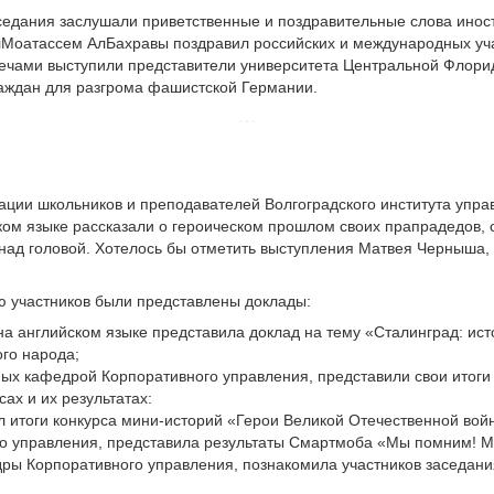
седания заслушали приветственные и поздравительные слова иност
оатассем АлБахравы поздравил российских и международных учас
речами выступили представители университета Центральной Флори
раждан для разгрома фашистской Германии.
ции школьников и преподавателей Волгоградского института управ
ком языке рассказали о героическом прошлом своих прапрадедов, о
ад головой. Хотелось бы отметить выступления Матвея Черныша, 
 участников были представлены доклады:
а английском языке представила доклад на тему «Сталинград: ист
ого народа;
ых кафедрой Корпоративного управления, представили свои итоги
ах и их результатах:
л итоги конкурса мини-историй «Герои Великой Отечественной вой
о управления, представила результаты Смартмоба «Мы помним! М
ры Корпоративного управления, познакомила участников заседани