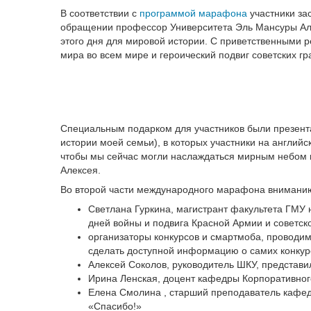
В соответствии с
программой марафона
участники за
обращении профессор Университета Эль Мансуры АлМ
этого дня для мировой истории. С приветственными 
мира во всем мире и героический подвиг советских г
Специальным подарком для участников были презента
истории моей семьи), в которых участники на английс
чтобы мы сейчас могли наслаждаться мирным небом н
Алексея.
Во второй части международного марафона вниманию
Светлана Гуркина, магистрант факультета ГМУ н
дней войны и подвига Красной Армии и советск
организаторы конкурсов и смартмоба, проводим
сделать доступной информацию о самих конкурс
Алексей Соколов, руководитель ШКУ, представи
Ирина Ленская, доцент кафедры Корпоративног
Елена Смолина , старший преподаватель кафед
«Спасибо!»