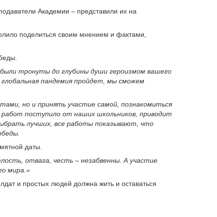
еподаватели Академии – представили их на
олило поделиться своим мнением и фактами,
беды.
и были тронуты до глубины души героизмом вашего
о глобальная пандемия пройдет, мы сможем
тами, но и принять участие самой, познакомиться
о работ поступило от наших школьников, приводит
 выбрать лучших, все работы показывают, что
обеды.
мятной даты.
лость, отвага, честь – незабвенны. А участие
го мира.»
лдат и простых людей должна жить и оставаться