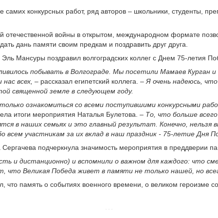
 самих конкурсных работ, ряд авторов – школьники, студенты, пр
й отечественной войны в открытом, международном формате позв
ать дань памяти своим предкам и поздравить друг друга.
Эль Мансуры поздравил волгоградских коллег с Днем 75-летия По
тливилось побывать в Волгограде. Мы посетили Мамаев Курган 
 нас всех,
– рассказал египетский коллега.
– Я очень надеюсь, чт
той священной земле в следующем году.
 только ознакомиться со всеми поступившими конкурсными рабо
вела итоги мероприятия Наталья Булетова.
– То, что больше всег
ятся в наших семьях и это главный результат. Конечно, нельзя
бо всем участникам за их вклад в наш праздник - 75-летие Дня П
 Сергачева подчеркнула значимость мероприятия в преддверии па
ь и дистанционно) и вспомнили о важном для каждого: что сме
, что Великая Победа живет в памяти не только нашей, но все
 что память о событиях военного времени, о великом героизме со