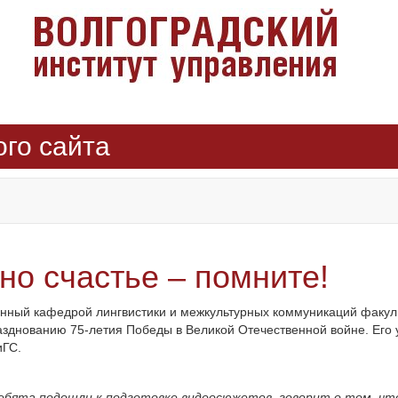
ого сайта
но счастье – помните!
нный кафедрой лингвистики и межкультурных коммуникаций факуль
днованию 75-летия Победы в Великой Отечественной войне. Его у
иГС.
ебята подошли к подготовке видеосюжетов, говорит о том, чт