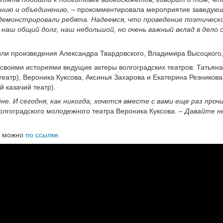
нию и объединению,
– прокомментировала мероприятие заведующ
одемонстрировали ребята. Надеемся, что проведение поэтичес
ш общий долг, наш небольшой, но очень важный вклад в дело с
или произведения Александра Твардовского, Владимира Высоцкого
воими историями ведущие актеры волгоградских театров: Татьяна 
атр), Вероника Куксова, Аксинья Захарова и Екатерина Резникова
 казачий театр).
йне. И сегодня, как никогда, хочется вместе с вами еще раз п
олгоградского молодежного театра Вероника Куксова.
– Давайте не
а можно
по ссылке.