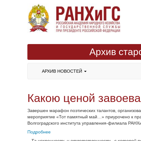
Архив стар
АРХИВ НОВОСТЕЙ
Какою ценой завоева
Завершен марафон поэтических талантов, организова
мероприятие «Тот памятный май…» приурочено к праз
Волгоградского института управления-филиала РАНХ
Подробнее
–
Та искренность и ответственность, с которой р