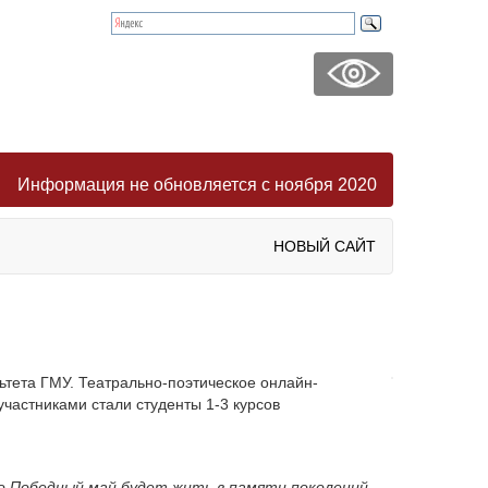
Информация не обновляется с ноября 2020
НОВЫЙ САЙТ
тета ГМУ. Театрально-поэтическое онлайн-
частниками стали студенты 1-3 курсов
о Победный май будет жить в памяти поколений,