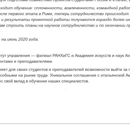
оходит обучение: сплоченности, вовлеченности, командной раб
осле первого этапа в Риме, теперь сотрудничество происходит 
 и результаты проектной работы получаются гораздо более и
нам строить планы на научное сотрудничество и по окончании 
н на
июнь 2020 года.
титут управления — филиал РАНХиГС и Академия искусств и наук А
ентами и преподавателями.
ряет для своих студентов и преподавателей возможности выйти за 
особными на рынке труда. Уникальное соглашение с итальянской 
с свой вклад в обучении наших специалистов.