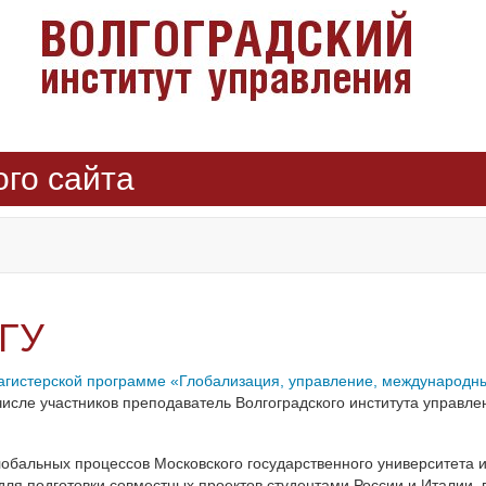
ого сайта
МГУ
агистерской программе «Глобализация, управление, международн
числе участников преподаватель Волгоградского института управл
глобальных процессов Московского государственного университета
 для подготовки совместных проектов студентами России и Италии, 