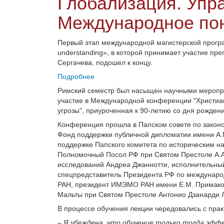
Глобализация. Упр
Международное по
Первый этап международной магистерской программ
understanding», в которой принимает участие пр
Сергачева, подошел к концу.
Подробнее
Римский семестр был насыщен научными меропри
участие в Международной конференции "Христиан
угрозы", приуроченная к 90-летию со дня рожден
Конференция прошла в Папском совете по законо
Фонд поддержки публичной дипломатии имени А.М
поддержке Папского комитета по историческим н
Полномочный Посол РФ при Святом Престоле А.А.
исследований Андреа Джаннотти, исполнительный
спецпредставитель Президента РФ по международ
РАН, президент ИМЭМО РАН имени Е.М. Примаков
Мальты при Святом Престоле Антонио Дзанарди Л
В процессе обучения лекции чередовались с прак
–
Я убеждена, что обучение только тогда эфф