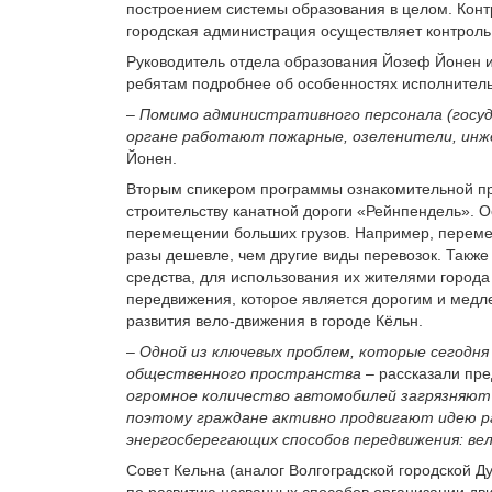
построением системы образования в целом. Кон
городская администрация осуществляет контроль
Руководитель отдела образования Йозеф Йонен и
ребятам подробнее об особенностях исполнитель
–
Помимо административного персонала (госуд
органе работают пожарные, озеленители, инж
Йонен.
Вторым спикером программы ознакомительной про
строительству канатной дороги «Рейнпендель». О
перемещении больших грузов. Например, перемеще
разы дешевле, чем другие виды перевозок. Также
средства, для использования их жителями города
передвижения, которое является дорогим и мед
развития вело-движения в городе Кёльн.
–
Одной из ключевых проблем, которые сегодня
общественного пространства
– рассказали пр
огромное количество автомобилей загрязняю
поэтому граждане активно продвигают идею р
энергосберегающих способов передвижения: ве
Совет Кельна (аналог Волгоградской городской 
по развитию названных способов организации дв