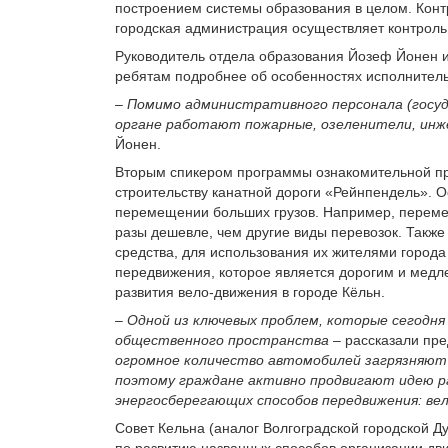
построением системы образования в целом. Кон
городская администрация осуществляет контроль
Руководитель отдела образования Йозеф Йонен и
ребятам подробнее об особенностях исполнитель
–
Помимо административного персонала (госуд
органе работают пожарные, озеленители, инж
Йонен.
Вторым спикером программы ознакомительной про
строительству канатной дороги «Рейнпендель». О
перемещении больших грузов. Например, перемеще
разы дешевле, чем другие виды перевозок. Также
средства, для использования их жителями города
передвижения, которое является дорогим и мед
развития вело-движения в городе Кёльн.
–
Одной из ключевых проблем, которые сегодня
общественного пространства
– рассказали пр
огромное количество автомобилей загрязняю
поэтому граждане активно продвигают идею р
энергосберегающих способов передвижения: ве
Совет Кельна (аналог Волгоградской городской 
по развитию названных способов организации дв