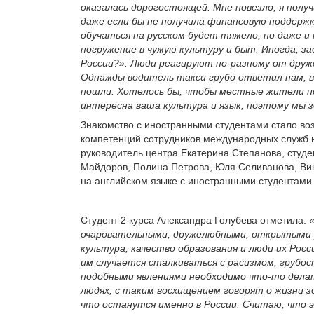
оказалась дорогостоящей. Мне повезло, я полу
даже если бы не получила финансовую поддержку
обучаться на русском будет тяжело, но даже и
погружение в чужую культуру и быт. Иногда, за
России?». Люди реагируют по-разному от друж
Однажды водитель такси грубо ответил нам, в
пошли. Хотелось бы, чтобы местные жители по
интересна ваша культура и язык, поэтому мы з
Знакомство с иностранными студентами стало в
компетенций сотрудников международных служб н
руководитель центра Екатерина Степанова, студ
Майдоров, Полина Петрова, Юля Селиванова, Ви
на английском языке с иностранными студентами
Студент 2 курса Александра Голубева отметила:
очаровательными, дружелюбными, открытыми р
культура, качество образования и люди их Росс
им случается сталкиваться с расизмом, груб
подобными явлениями необходимо что-то делат
людях, с таким восхищением говорят о жизни зд
что останутся именно в России. Считаю, что 