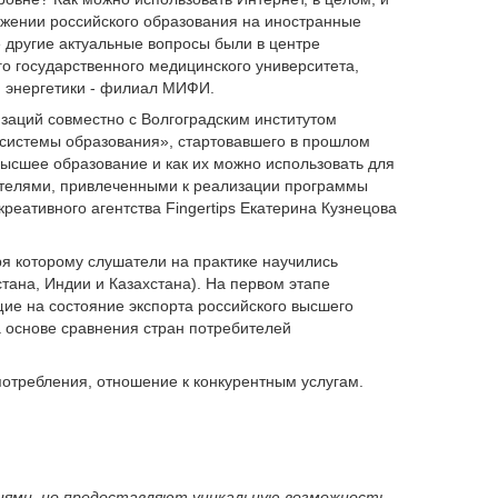
вижении российского образования на иностранные
е другие актуальные вопросы были в центре
го государственного медицинского университета,
й энергетики - филиал МИФИ.
аций совместно с Волгоградским институтом
 системы образования», стартовавшего в прошлом
ысшее образование и как их можно использовать для
вателями, привлеченными к реализации программы
еативного агентства Fingertips Екатерина Кузнецова
я которому слушатели на практике научились
тана, Индии и Казахстана). На первом этапе
е на состояние экспорта российского высшего
а основе сравнения стран потребителей
потребления, отношение к конкурентным услугам.
иями, но предоставляют уникальную возможность