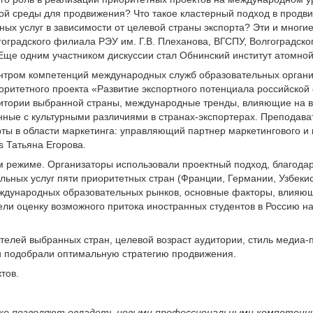
овой среды для продвижения? Что такое кластерный подход в прод
ых услуг в зависимости от целевой страны экспорта? Эти и многи
оградского филиала РЭУ им. Г.В. Плеханова, ВГСПУ, Волгоградско
 Еще одним участником дискуссии стал Обнинский институт атомно
тром компетенций международных служб образовательных организ
ритетного проекта «Развитие экспортного потенциала российской
рритории выбранной страны, международные тренды, влияющие на в
анные с культурными различиями в странах-экспортерах. Препода
ы в области маркетинга: управляющий партнер маркетингового и кр
s Татьяна Егорова.
 режиме. Организаторы использовали проектный подход, благодар
ьных услуг пяти приоритетных стран (Франции, Германии, Узбекис
ждународных образовательных рынков, основные факторы, влияющи
ели оценку возможного притока иностранных студентов в Россию н
телей выбранных стран, целевой возраст аудитории, стиль медиа-
и подобрали оптимальную стратегию продвижения.
тов.
ько позволяют овладеть новыми профессиональными компетенц