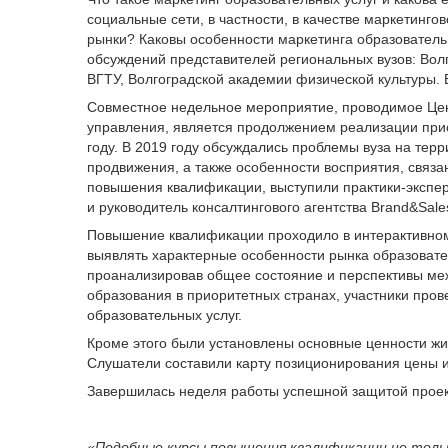
социальные сети, в частности, в качестве маркетинг
рынки? Каковы особенности маркетинга образовательн
обсуждений представителей региональных вузов: Волг
ВГТУ, Волгоградской академии физической культуры.
Совместное недельное мероприятие, проводимое Цен
управления, является продолжением реализации прио
году. В 2019 году обсуждались проблемы вуза на те
продвижения, а также особенности восприятия, связ
повышения квалификации, выступили практики-эксперт
и руководитель консалтингового агентства Brand&Sale
Повышение квалификации проходило в интерактивном
выявлять характерные особенности рынка образовател
проанализировав общее состояние и перспективы ме
образования в приоритетных странах, участники пров
образовательных услуг.
Кроме этого были установлены основные ценности жи
Слушатели составили карту позиционирования цены 
Завершилась неделя работы успешной защитой проек
«Подобные курсы повышения квалификации не тол