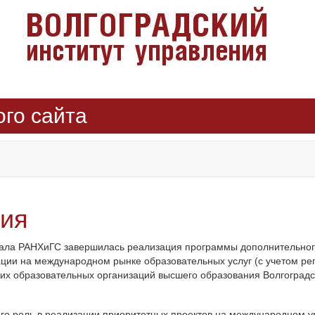
ого сайта
ния
лиала РАНХиГС завершилась реализация программы дополнительно
ции на международном рынке образовательных услуг (с учетом ре
х образовательных организаций высшего образования Волгоградск
 его роль в реализации приоритетных проектов на международном у