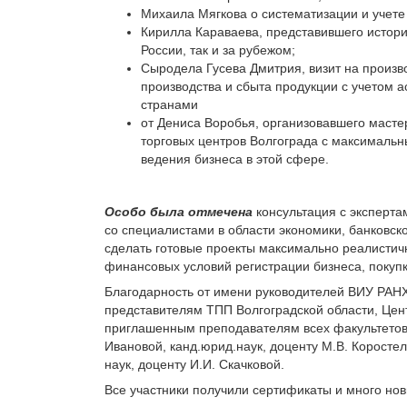
Михаила Мягкова о систематизации и учете
Кирилла Караваева, представившего историю
России, так и за рубежом;
Сыродела Гусева Дмитрия, визит на произво
производства и сбыта продукции с учетом 
странами
от Дениса Воробья, организовавшего масте
торговых центров Волгограда с максимальн
ведения бизнеса в этой сфере.
Особо была отмечена
консультация с экспертам
со специалистами в области экономики, банковск
сделать готовые проекты максимально реалистич
финансовых условий регистрации бизнеса, покуп
Благодарность от имени руководителей ВИУ РАНХ
представителям ТПП Волгоградской области, Цент
приглашенным преподавателям всех факультетов с
Ивановой, канд.юрид.наук, доценту М.В. Коростел
наук, доценту И.И. Скачковой.
Все участники получили сертификаты и много нов