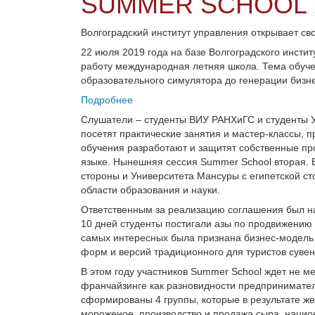
SUMMER SCHOOL 
Волгоградский институт управления открывает с
22 июля 2019 года на базе Волгоградского инст
работу международная летняя школа. Тема обуче
образовательного симулятора до генерации бизн
Подробнее
Слушатели – студенты ВИУ РАНХиГС и студенты У
посетят практические занятия и мастер-классы, 
обучения разработают и защитят собственные про
языке. Нынешняя сессия Summer School вторая. 
стороны и Университета Мансуры с египетской ст
области образования и науки.
Ответственным за реализацию соглашения был на
10 дней студенты постигали азы по продвижению 
самых интересных была признана бизнес-модель
форм и версий традиционного для туристов сувен
В этом году учаcтников Summer School ждет не м
франчайзинге как разновидности предпринимател
сформированы 4 группы, которые в результате ж
мороженое, производство и продажа сыра, национ