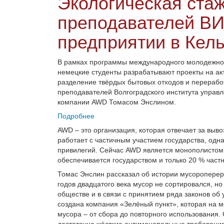
Экологическая стаж
преподавателей В
предприятии в Кель
В рамках программы международного молодежног
немецкие студенты разрабатывают проекты на акт
разделение твёрдых бытовых отходов и переработ
преподавателей Волгоградского института управл
компании AWD Томасом Энслином.
Подробнее
AWD – это организация, которая отвечает за выв
работает с частичным участием государства, одна
привилегий. Сейчас AWD является монополистом в
обеспечивается государством и только 20 % част
Томас Энслин рассказал об истории мусороперера
годов двадцатого века мусор не сортировался, но
обществе и в связи с принятием ряда законов об
создана компания «Зелёный пункт», которая на 
мусора – от сбора до повторного использования.
достаточно жёсткие антимонопольные требовани