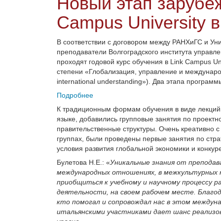
Новый этап зарубеж
Campus University 
В соответствии с договором между РАНХиГС и Ун
преподаватели Волгоградского института управл
проходят годовой курс обучения в Link Campus U
степени «Глобализация, управление и международ
international understanding»). Два этапа програ
Подробнее
К традиционным формам обучения в виде лекций и
языке, добавились групповые занятия по проектн
правительственные структуры. Очень креативно 
группах, были проведены первые занятия по стр
условия развития глобальной экономики и конку
Булетова Н.Е.: «
Уникальные знания от препода
международных отношениях, в межкультурных к
приобщиться к учебному и научному процессу р
деятельности, на своем рабочем месте. Благод
кто помогал и сопровождал нас в этом междуна
итальянскими участниками дает шанс реализов