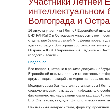
Участники Летней 
интеллектуальном б
Волгограда и Остр
16 августа участники I Летней Европейской школ
ВИУ РАНХиГС и Остравским университетом, посе
отдела зарубежных связей М.Г. Деева провела для
администрации Волгограда состоялся интеллекту
Остравы – Ю.Ф. Староватых и А. Зедника – «Вект
городской власти».
Подробнее
Все вопросы, которые в режиме дискуссии обсуди
Европейской школы и прошли качественный отбор
аргументацию позиций экс-мэров на прошлое, со
Модераторами баттла стали организаторы I Летн
социологических наук, доцент кафедры философи
филологических наук, заведующая кафедрой лин
Е.В. Степанова, кандидат филологических наук, 
Неизменный интерес к теме, формату, проектной 