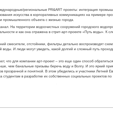
еждународные/региональные PR&ART проекты: интеграция промышле
зования искусства в корпоративных коммуникациях на примере про
зи промышленного объекта с жизнью города.
оканал. На территории водоочистных сооружений городского водоп
еальности и как она отражена в стрит-арт-проекте «Путь воды». К 
й смесители, отстойники, фильтры детально воспроизводят схему 
 воды. И люди могут увидеть, какой долгий и сложный путь проход
, что для компании арт-проект – это еще один способ обратиться
ше, чем банальные призывы беречь воду и Волгу. И это яркий при
ов прозрачной и понятной. В этом убедились и участники Летней 
 студентам в разработке их собственных социальных проектов по 