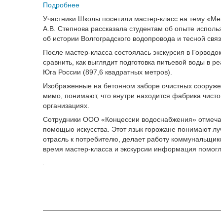
Подробнее
Участники Школы посетили мастер-класс на тему «М
А.В.
Степнова рассказала студентам об опыте исполь
об истории Волгоградского водопровода и тесной свя
После мастер-класса состоялась экскурсия в Горвод
сравнить, как выглядит подготовка питьевой воды в р
Юга России (897,6 квадратных метров).
Изображенные на бетонном заборе очистных сооружени
мимо, понимают, что внутри находится фабрика чистой
организациях.
Сотрудники ООО «Концессии водоснабжения» отмечают
помощью искусства. Этот язык горожане понимают луч
отрасль к потребителю, делает работу коммунальщик
время мастер-класса и экскурсии информация помогла