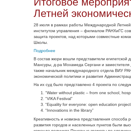
Итоговое меропри
Летней экономичес
28 июля в рамках работы Международной Летней
институтом управления – филиалом РАНХиГС сов
защита проектов, над которыми совместные коман
Школы.
Подробнее
В состав жюри вошли представители египетской д
Мансуры, д-ра Мохамеда Сергани и заместителя д
также начальник международного отдела ВИУ РА
экономической политики и развития Администрац
На их суд было представлено 4
проекта по след
“Water without plastic – from one school, hospi
“VIKA Festival”
“Equality for everyone: open education project
“Innovations in the library”
Креативность и новизна представления способа
развития городов и населенных пунктов были вы
команда получила Почетные грамоты по следую