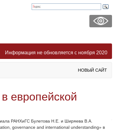
Информация не обновляется с ноября 2020
НОВЫЙ САЙТ
в европейской
лиала РАНХиГС Булетова
Н.Е. и Ширяева
В.А.
on, governance and international understanding» в