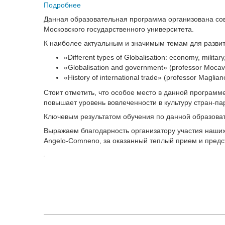
Подробнее
Данная образовательная программа организована со
Московского государственного университета.
К наиболее актуальным и значимым темам для развити
«Different types of Globalisation: economy, militar
«Globalisation and government» (professor Mocavi
«History of international trade» (professor Maglia
Стоит отметить, что особое место в данной программе
повышает уровень вовлеченности в культуру стран-па
Ключевым результатом обучения по данной образоват
Выражаем благодарность организатору участия наших пре
Angelo-Comneno, за оказанный теплый прием и предс