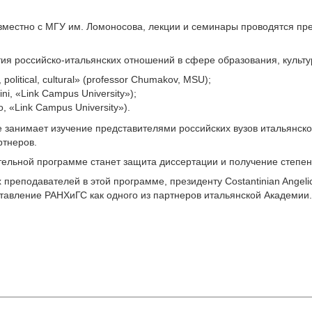
вместно с МГУ им.
Ломоносова, лекции и семинары проводятся пре
я российско-итальянских отношений в сфере образования, культур
y, political, cultural» (professor Chumakov, MSU);
ni, «Link Campus University»);
no, «Link Campus University»).
 занимает изучение представителями российских вузов итальянског
ртнеров.
ельной программе станет защита диссертации и получение степени
подавателей в этой программе, президенту Costantinian Angelic Aca
тавление РАНХиГС как одного из партнеров итальянской Академии.