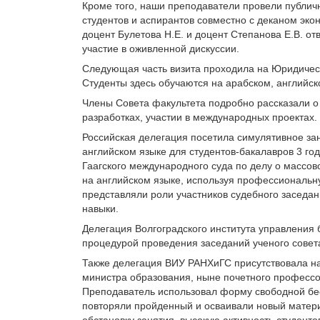
Кроме того, наши преподаватели провели публичну
студентов и аспирантов совместно с деканом эко
доцент Булетова Н.Е. и доцент Степанова Е.В. о
участие в оживленной дискуссии.
Следующая часть визита проходила на Юридическ
Студенты здесь обучаются на арабском, английск
Члены Совета факультета подробно рассказали о
разработках, участии в международных проектах.
Российская делегация посетила симулятивное за
английском языке для студентов-бакалавров 3 го
Гаагского международного суда по делу о массо
на английском языке, используя профессиональн
представляли роли участников судебного засед
навыки.
Делегация Волгоградского института управления
процедурой проведения заседаний ученого совета
Также делегация ВИУ РАНХиГС присутствовала на
министра образования, ныне почетного профессо
Преподаватель использовал форму свободной бес
повторяли пройденный и осваивали новый матер
обстановку занятия, высокую активность студент