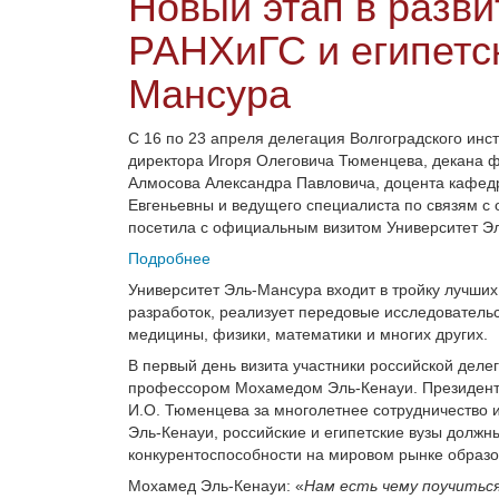
Новый этап в разв
РАНХиГС и египетск
Мансура
С 16 по 23 апреля делегация Волгоградского инс
директора Игоря Олеговича Тюменцева, декана ф
Алмосова Александра Павловича, доцента кафед
Евгеньевны и ведущего специалиста по связям 
посетила с официальным визитом Университет Эл
Подробнее
Университет Эль-Мансура входит в тройку лучших 
разработок, реализует передовые исследователь
медицины, физики, математики и многих других.
В первый день визита участники российской деле
профессором Мохамедом Эль-Кенауи. Президент
И.О.
Тюменцева за многолетнее сотрудничество 
Эль-Кенауи, российские и египетские вузы долж
конкурентоспособности на мировом рынке образо
Мохамед Эль-Кенауи: «
Нам есть чему поучиться