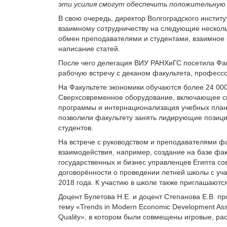
эти усилия смогут обеспечить положительную
В свою очередь, директор Волгоградского институ
взаимному сотрудничеству на следующие нескольк
обмен преподавателями и студентами, взаимное
написание статей.
После чего делегация ВИУ РАНХиГС посетила Фак
рабочую встречу с деканом факультета, профессо
На Факультете экономики обучаются более 24 000
Сверхсовременное оборудование, включающее с
программы и интернационализация учебных план
позволили факультету занять лидирующие позици
студентов.
На встрече с руководством и преподавателями ф
взаимодействия, например, создание на базе фа
государственных и бизнес управленцев Египта со
договорённости о проведении летней школы с уча
2018 года. К участию в школе также приглашают
Доцент Булетова
Н.Е. и доцент Степанова
Е.В. п
тему «Trends in Modern Economic Development As
Quality», в котором были совмещены игровые, ра