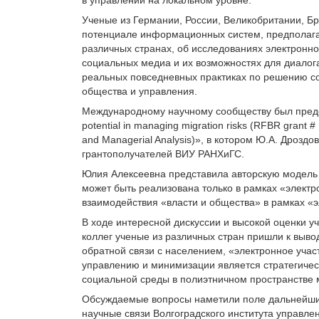
Ученые из Германии, России, Великобритании, Б
потенциале информационных систем, предполага
различных странах, об исследованиях электронн
социальных медиа и их возможностях для диалога
реальных повседневных практиках по решению с
общества и управления.
Международному научному сообществу был предст
potential in managing migration risks (RFBR grant # 
and Managerial Analysis)», в котором Ю.А. Дрозд
грантополучателей ВИУ РАНХиГС.
Юлия Алексеевна представила авторскую модель
может быть реализована только в рамках «элект
взаимодействия «власти и общества» в рамках «э
В ходе интересной дискуссии и высокой оценки 
коллег ученые из различных стран пришли к выво
обратной связи с населением, «электронное учас
управлению и минимизации является стратегиче
социальной среды в полиэтничном пространстве 
Обсуждаемые вопросы наметили поле дальнейши
научные связи Волгоградского института управл