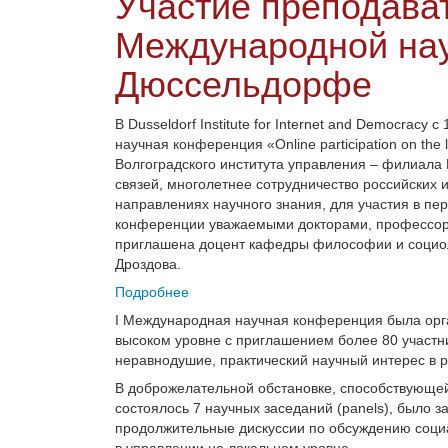
Участие преподава
Международной на
Дюссельдорфе
В Dusseldorf Institute for Internet and Democrac
научная конференция «Online participation on the l
Волгоградского института управления – филиала
связей, многолетнее сотрудничество российских 
направлениях научного знания, для участия в п
конференции уважаемыми докторами, профессорам
приглашена доцент кафедры философии и социол
Дроздова.
Подробнее
I Международная научная конференция была органи
высоком уровне с приглашением более 80 участни
неравнодушие, практический научный интерес в
В доброжелательной обстановке, способствующей
состоялось 7 научных заседаний (panels), было 
продолжительные дискуссии по обсуждению социал
в управлении на локальном уровне.