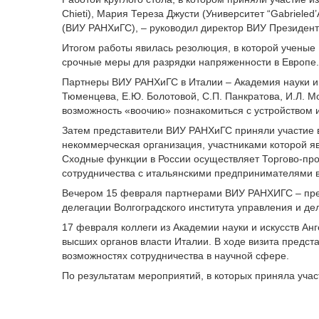
Chieti), Мария Тереза Джусти (Университет “Gabrieled
(ВИУ РАНХиГС), – руководил директор ВИУ Президен
Итогом работы явилась резолюция, в которой ученые
срочные меры для разрядки напряженности в Европе.
Партнеры ВИУ РАНХиГС в Италии – Академия науки и 
Тюменцева, Е.Ю. Болотовой, С.П. Панкратова, И.Л. М
возможность «воочию» познакомиться с устройством 
Затем представители ВИУ РАНХиГС приняли участие 
некоммерческая организация, участниками которой яв
Сходные функции в России осуществляет Торгово-пр
сотрудничества с итальянскими предпринимателями в
Вечером 15 февраля партнерами ВИУ РАНХИГС – пред
делегации Волгоградского института управления и де
17 февраля коллеги из Академии науки и искусств Ан
высших органов власти Италии. В ходе визита предс
возможностях сотрудничества в научной сфере.
По результатам мероприятий, в которых приняла уча