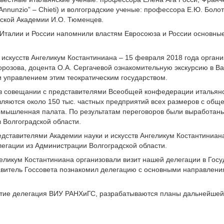
’Annunzio” – Chieti) и волгоградские ученые: профессора Е.Ю. Боло
тской Академии И.О. Тюменцев.
 Италии и России напомнили властям Евросоюза и России основные
искусств Ангеликум Костантиниана – 15 февраля 2018 года орган
орозова, доцента О.А. Сергачевой ознакомительную экскурсию в Ва
и управлением этим теократическим государством.
в совещании с представителями Всеобщей конфедерации итальянск
ляются около 150 тыс. частных предприятий всех размеров с обще
омышленная палата. По результатам переговоров были выработан
 Волгоградской области.
ставителями Академии науки и искусств Ангеликум Костантиниана
легации из Администрации Волгоградской области.
геликум Костантиниана организовали визит нашей делегации в Гос
тавитель Госсовета познакомил делегацию с основными направлени
стие делегация ВИУ РАНХиГС, разрабатываются планы дальнейшей 