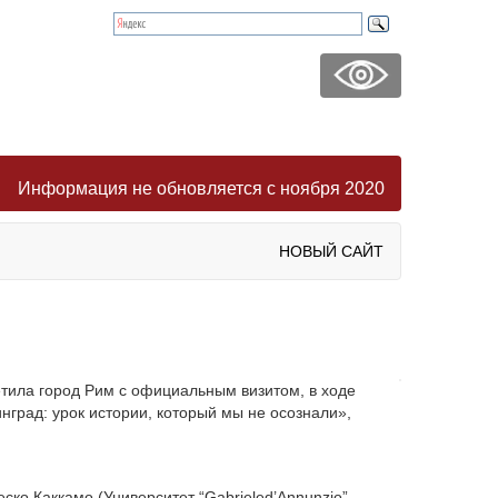
Информация не обновляется с ноября 2020
НОВЫЙ САЙТ
етила город Рим с официальным визитом, в ходе
нград: урок истории, который мы не осознали»,
ско Каккамо (Университет “Gabrieled’Annunzio” –