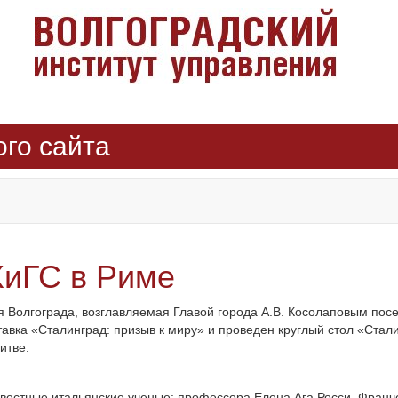
ого сайта
иГС в Риме
я Волгограда, возглавляемая Главой города А.В. Косолаповым пос
авка «Сталинград: призыв к миру» и проведен круглый стол «Стали
итве.
звестные итальянские ученые: профессора Елена Ага Росси, Франче