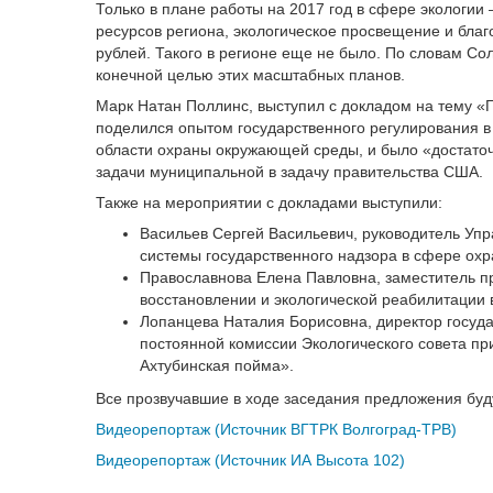
Только в плане работы на 2017 год в сфере экологи
ресурсов региона, экологическое просвещение и благ
рублей. Такого в регионе еще не было. По словам Сол
конечной целью этих масштабных планов.
Марк Натан Поллинс, выступил с докладом на тему «
поделился опытом государственного регулирования в 
области охраны окружающей среды, и было «достаточ
задачи муниципальной в задачу правительства США.
Также на мероприятии с докладами выступили:
Васильев Сергей Васильевич, руководитель Уп
системы государственного надзора в сфере ох
Православнова Елена Павловна, заместитель пр
восстановлении и экологической реабилитации 
Лопанцева Наталия Борисовна, директор госуд
постоянной комиссии Экологического совета п
Ахтубинская пойма».
Все прозвучавшие в ходе заседания предложения буду
Видеорепортаж (Источник ВГТРК Волгоград-ТРВ)
Видеорепортаж (Источник ИА Высота 102)