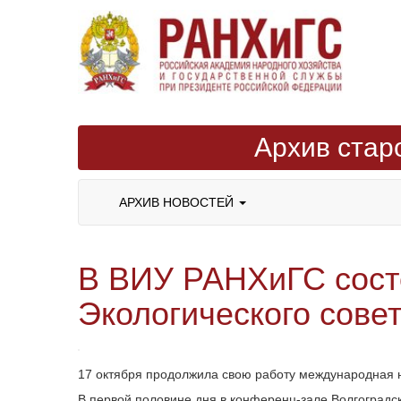
Архив стар
АРХИВ НОВОСТЕЙ
В ВИУ РАНХиГС состо
Экологического сове
17 октября продолжила свою работу международная 
В первой половине дня в конференц-зале Волгоградс