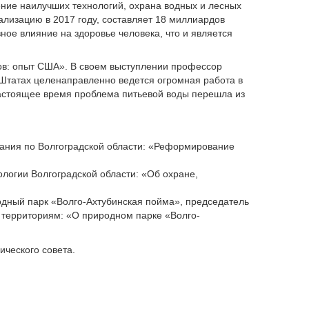
ение наилучших технологий, охрана водных и лесных
ализацию в 2017 году, составляет 18 миллиардов
ное влияние на здоровье человека, что и является
сов: опыт США». В своем выступлении профессор
 Штатах целенаправленно ведется огромная работа в
настоящее время проблема питьевой воды перешла из
ания по Волгоградской области: «Реформирование
логии Волгоградской области: «Об охране,
одный парк «Волго-Ахтубинская пойма», председатель
 территориям: «О природном парке «Волго-
ического совета.