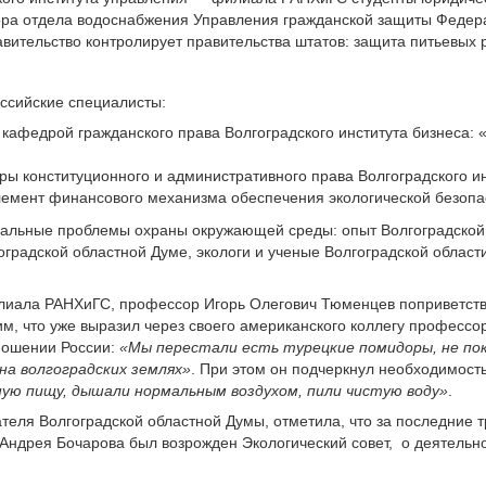
ра отдела водоснабжения Управления гражданской защиты Федера
вительство контролирует правительства штатов: защита питьевых
оссийские специалисты:
кафедрой гражданского права Волгоградского института бизнеса: 
ы конституционного и административного права Волгоградского ин
элемент финансового механизма обеспечения экологической безоп
туальные проблемы охраны окружающей среды: опыт Волгоградской 
градской областной Думе, экологи и ученые Волгоградской област
лиала РАНХиГС, профессор Игорь Олегович Тюменцев поприветствов
м, что уже выразил через своего американского коллегу профессо
ношении России:
«Мы перестали есть турецкие помидоры, не пок
а волгоградских землях»
. При этом он подчеркнул необходимост
ную пищу, дышали нормальным воздухом, пили чистую воду»
.
теля Волгоградской областной Думы, отметила, что за последние 
 Андрея Бочарова был возрожден Экологический совет, о деятельн