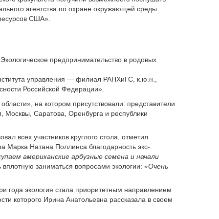
льного агентства по охране окружающей среды
 ресурсов США».
«Экологическое предпринимательство в родовых
ститута управления — филиал РАНХиГС, к.ю.н.,
асности Российской Федерации».
области», на котором присутствовали: представители
и, Москвы, Саратова, Оренбурга и республики
ал всех участников круглого стола, отметил
ра Марка Натана Поллинса благодарность экс-
упаем американские арбузные семена и начали
ь вплотную заниматься вопросами экологии:
«Очень
три года экология стала приоритетным направлением
ости которого Ирина Анатольевна рассказала в своем