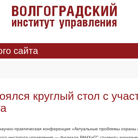
ого сайта
ялся круглый стол с учас
та
научно-практическая конференция «Актуальные проблемы охраны
кого института управления — филиала РАНХиГС студенты юридиче