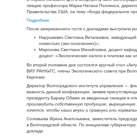
лекцию профессора Марка Натана Поллинса, директо
Правительства США, на тему «Когда федеральное пра
Подробнее
После американского гостя с докладами выступили р
Нарушкевич Светлана Витальевна, заведующий 
поместьях (эко-поселениях)»;
Миронова Светлана Михайловна, доцент кафедр
доцент: «Экологические налоги и платежи как 
Во второй половине дня состоялся круглый стол «Ак
ВИУ РАНХиГС, члены Экологического совета при Волго
Киргизии.
Директор Волгоградского института управления — фи
важность данной конференции, заявив присутствующи
президенту Бараку Обаме за введенные санкции в от
производить собственную продукцию, выращенную н
хочется, чтобы наши внуки и правнуки ели нормаль
Соловьева Ирина Анатольевна, заместитель председа
в Волгоградской области. По инициативе губернатора
докладе.