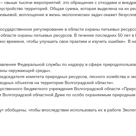
и — свыше тысячи мероприятий: это обращение с отходами и внедр
оустройство территорий. Общая сумма, которая выделена на их ре
овьевой, воплощение в жизнь экологических задач окажет безуслов
Государственное регулирование в области охраны питьевых ресур
области охраны питьевых ресурсов. В течение последних 50 лет в
но времени, чтобы улучшить свои практики и изучить ошибки». В 
равления Федеральной службы по надзору в сфере природопользов
раны окружающей среды».
едседателя комитета природных ресурсов, лесного хозяйства и эко
водных объектов на территории Волгоградской области».
арственного бюджетного учреждения Волгоградской области «Прир
ри Волгоградской областной Думе по особо охраняемым природным
т обобщены, чтобы впоследствии использовать их в работе Эколог