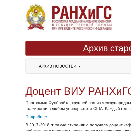
Архив стар
АРХИВ НОВОСТЕЙ
Доцент ВИУ РАНХиГС
Программа Фулбрайта, крупнейшая из международных
стажировки в любом университете США. Каждый год по
Подробнее
В 2017-2018 гг. такую стипендию получила доцент ка
работать над проектом, посвященным исследованию э