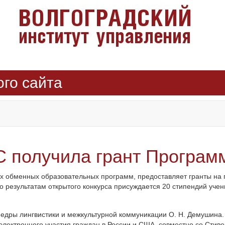
ого сайта
 получила грант Програм
 обменных образовательных программ, предоставляет гранты на п
 результатам открытого конкурса присуждается 20 стипендий учен
федры лингвистики и межкультурной коммуникации О. Н. Демушина. 
лектронного участия граждан в России и США, совместно со Сти