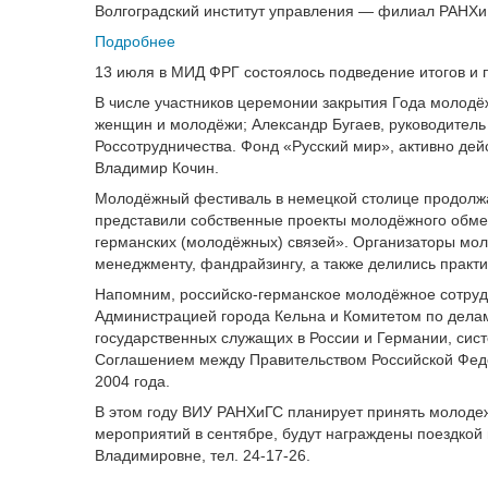
Волгоградский институт управления — филиал РАНХиГ
Подробнее
13 июля в МИД ФРГ состоялось подведение итогов и
В числе участников церемонии закрытия Года молодё
женщин и молодёжи; Александр Бугаев, руководитель
Россотрудничества. Фонд «Русский мир», активно д
Владимир Кочин.
Молодёжный фестиваль в немецкой столице продолжалс
представили собственные проекты молодёжного обмен
германских (молодёжных) связей». Организаторы мол
менеджменту, фандрайзингу, а также делились практ
Напомним, российско-германское молодёжное сотруд
Администрацией города Кельна и Комитетом по делам
государственных служащих в России и Германии, сис
Соглашением между Правительством Российской Феде
2004 года.
В этом году ВИУ РАНХиГС планирует принять молодеж
мероприятий в сентябре, будут награждены поездкой
Владимировне, тел. 24-17-26.