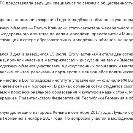
С представляла ведущий специалист по связям с общественность
 прошла церемония закрытия Года молодёжных обменов с участием
жных обменов — Ральф Кляйндик, статс-секретарь Федерального м
 Федерального агентства по делам молодёжи; представители Мини
ействующий в сфере образовательных молодёжных обменов, на цер
я 3 дня и завершился 15 июля. Его участниками стали две сотни 
а, приняли участие в мастер-классах и дискуссии на тему «Вмест
одежных обменов участвовали в дискуссионных площадках и масте
ическим опытом реализации партнёрств в меняющейся политическо
ничество в Волгоградском институте управления — филиале РАНХи
 детей семьи и молодежи. В рамках обменов сотни студентов смог
темой профессионального образования и культурой наших стран. 
рации и Правительством Федеративной Республики Германия в обл
ную делегацию из города Кельна в сентябре 2017 года. Лучшие с
 в Германию в ноябре 2017 года. По вопросам участия в молодеж