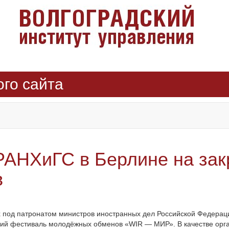
ого сайта
РАНХиГС в Берлине на зак
в
 под патронатом министров иностранных дел Российской Федераци
нский фестиваль молодёжных обменов «WIR — МИР». В качестве ор