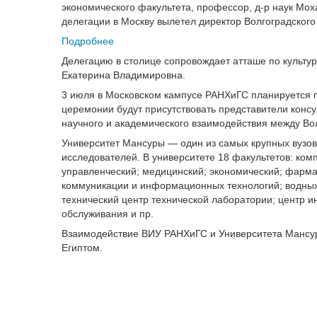
экономического факультета, профессор, д-р наук Мо
делегации в Москву вылетел директор Волгоградског
Подробнее
Делегацию в столице сопровождает атташе по культу
Екатерина Владимировна.
3 июля в Московском кампусе РАНХиГС планируется 
церемонии будут присутствовать представители конс
научного и академического взаимодействия между Во
Университет Мансуры — один из самых крупных вузов 
исследователей. В университете 18 факультетов: ко
управленческий; медицинский; экономический; фарма
коммуникации и информационных технологий; водных 
технический центр технической лаборатории; центр 
обслуживания и пр.
Взаимодействие ВИУ РАНХиГС и Университета Мансуры
Египтом.