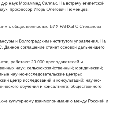
 д-р наук Мохаммед Саллах. На встречу египетской
наук, профессор Игорь Олегович Тюменцев.
связям с общественностью ВИУ РАНХиГС Степанова
нсуры и Волгоградским институтом управления. На
С. Данное соглашение станет основой дальнейшего
нтов, работают 20 000 преподавателей и
венных наук; сельскохозяйственный; юридический;
пные научно-исследовательские центры:
кий центр исследований и консультаций; научно-
нческого обучения и консалтинга; общественного
также культурному взаимопониманию между Россией и