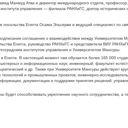
хамед Махмуд Атва и директор международного отдела, профессор,
о института управления — филиала РАНХиГС, доктор исторических 
ре посольства Египта Осама Эльсерви и ведущий специалист по 
подписание соглашения о взаимодействии между Университетом Ма
ульства Египта, руководство РАНХиГС и представители ВИУ РАНХиГ
лгоградским институтом управления и Университетом Мансуры.
в Египте. В настоящий момент там обучается более 165 000 студе
мпьютерных и информационных наук; инженерный; факультет естест
цевтический и др. Также при Университете Мансуры действуют кру
технологий и промышленных проектов; инженерно-исследовательс
информации, документации и поддержки принятия решений; управле
 будет способствовать укреплению научного сотрудничества, а 