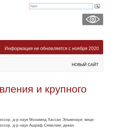
Информация не обновляется с ноября 2020
НОВЫЙ САЙТ
вления и крупного
ессор, д-р наук Мохамед Хассан Элькенауи; вице-
ессор, д-р наук Ашраф Севелам; декан