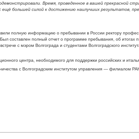
родемонстрировали. Время, проведенное в вашей прекрасной ст
с ещё большей силой к достижению наилучших результатов, п
авили полную информацию о пребывании в России ректору профес
 Был составлен полный отчет о программе пребывания, об итогах п
 встрече с мэром Волгограда и студентами Волгоградского инстит
ационного центра, необходимого для поддержки российских и итал
ничества с Волгоградским институтом управления — филиалом РАН