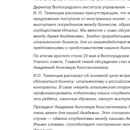
Директор Волгоградского института управления 
И. О. Тюменцев рассказал присутствующим, что ж
предложения поступили от иностранных коллег:
«
выступает посредником между бизнесом, образо
сообществом Италии. Мы вместе с ними обсуж
между двумя Академиями. Заодно прорабатывает
итальянского бизнеса, для их взаимодействия 
предложениями к представителям нашего бизне
По итогам круглого стола 19 мая в Волгоградско
Ученого совета. Главной темой обсуждения стал
Академией Ангеликум Константиниана.
И.О. Тюменцев рассказал об основной цели встр
сближаться бизнесу: итальянскому и российско
контракты. В свою очередь итальянская сторон
профинансировать подготовку наших студентов
эти ребята, закончив обучение, смогут выступ
Президент Академии Ангеликум Константиниана 
очень важен для нашей Академии. Это соглашен
случае — обмена студентами между нашими Ака
Иными словами: способствует построению экон
Италией».