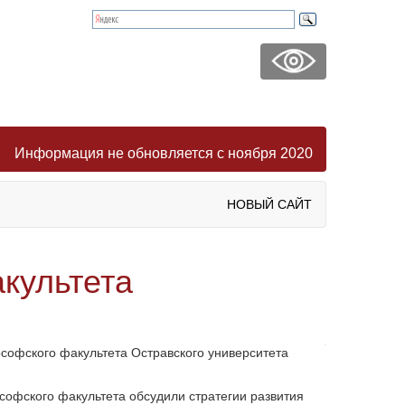
Информация не обновляется с ноября 2020
НОВЫЙ САЙТ
культета
ософского факультета Остравского университета
офского факультета обсудили стратегии развития