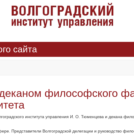
ого сайта
 деканом философского фа
итета
лгоградского института управления И. О. Тюменцева и декана фил
ре. Представители Волгоградской делегации и руководство филос