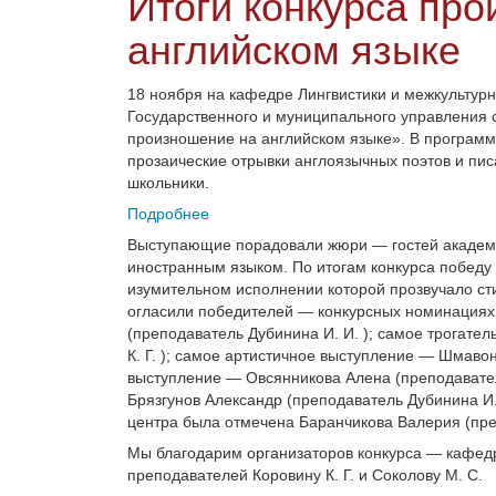
Итоги конкурса пр
английском языке
18 ноября на кафедре Лингвистики и межкультур
Государственного и муниципального управления 
произношение на английском языке». В программ
прозаические отрывки англоязычных поэтов и пис
школьники.
Подробнее
Выступающие порадовали жюри — гостей академии
иностранным языком. По итогам конкурса победу 
изумительном исполнении которой прозвучало сти
огласили победителей — конкурсных номинациях
(преподаватель Дубинина И. И. ); самое трогате
К. Г. ); самое артистичное выступление — Шмавон
выступление — Овсянникова Алена (преподавател
Брязгунов Александр (преподаватель Дубинина И
центра была отмечена Баранчикова Валерия (преп
Мы благодарим организаторов конкурса — кафедр
преподавателей Коровину К. Г. и Соколову М. С.