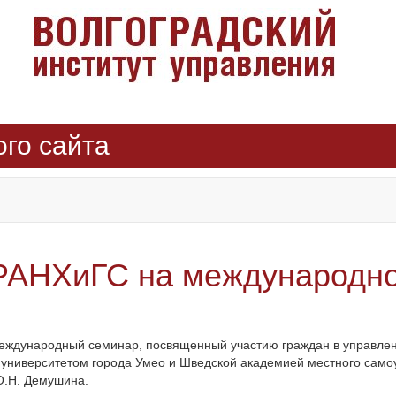
ого сайта
РАНХиГС на международно
Международный семинар, посвященный участию граждан в управлен
университетом города Умео и Шведской академией местного самоу
О.Н. Демушина.