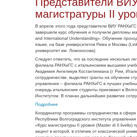
Представители ВИ
магистратуры II ур
В апреле этого года представители ВИУ РАНХиГ
завершили курс обучения и получили дипломы маги
and International Understanding». Обучение прох
языке, на базе университетов Рима и Москвы (Lin
университет им. Ломоносова).
Следует отметить, что за последние несколько ле
филиала РАНХиГС с итальянскими высшими учебн
Академия Ангеликум Костантиниана (г. Рим, Ита
сотрудничестве, выделяет гранты на обучение сту
управления – филиала РАНХиГС в лучших учебны
очередь итальянские студенты приезжают в Волго
Институтом. В планах дальнейшее развитие сотру
Подробнее
Координатор программы сотрудничества в сфере
Республики Волгоградского института управлени
«Курс магистратуры II уровня (Master di II livel
акцент в которой, в отличие от классической унив