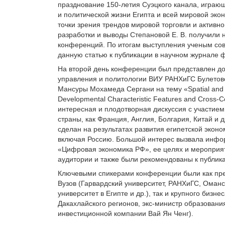
празднование 150-летия Суэцкого канала, играющ
и политической жизни Египта и всей мировой экон
точки зрения трендов мировой торговли и активн
разработки и выводы Степановой Е. В. получили 
конференций. По итогам выступления ученым со
данную статью к публикации в научном журнале 
На второй день конференции был представлен до
управления и политологии ВИУ РАНХиГС Булетов
Мансуры Мохамеда Сергани на тему «Spatial and Ter
Developmental Characteristic Features and Cross-
интересная и плодотворная дискуссия с участие
страны, как Франция, Англия, Болгария, Китай и
сделан на результатах развития египетской эконо
включая Россию. Большой интерес вызвала инф
«Цифровая экономика РФ», ее целях и мероприят
аудитории и также были рекомендованы к публик
Ключевыми спикерами конференции были как пре
Вузов (Гарвардский университет, РАНХиГС, Оман
университет в Египте и др.), так и крупного бизн
Дакахлайского регионов, экс-министр образовани
инвестиционной компании Вай Ян Ченг).