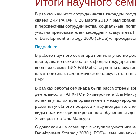
Итоги научного се
В рамках научного сотрудничества кафедры госу
связей ВИУ РАНХиГС 26 марта 2019 г. был орган
и перспективы сотрудничества: социальные, поли
участия преподавателей кафедры и факультета ГМ
of Development Strategy 2030 (LPDS)», проходивш
Подробнее
В работе научного семинара приняли участие дек
преподавательский состав кафедры государствен
внешних связей ВИУ РАНХиГС, студенты факульте
памятного знака экономического факультета егип
ГМУ.
В рамках работы семинара были рассмотрены воп
деятельности РАНХиГС и Университета Эль Манс
аспекты участия преподавателей в международны
развития учебного процесса и научной деятельн
виды практико-ориентированного обучения студе
Университета Эль-Мансура.
С докладами на семинаре выступили участники ме
Development Strategy 2030 (LPDS)»: зам. началь