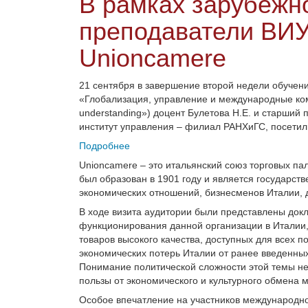
В рамках зарубежн
преподаватели ВИ
Unioncamere
21 сентября в завершение второй недели обучен
«Глобализация, управление и международные комму
understanding») доцент Булетова
Н.Е. и старший
институт управления – филиал РАНХиГС, посетил
Подробнее
Unioncamere – это итальянский союз торговых па
был образован в 1901 году и является государс
экономических отношений, бизнесменов Италии, 
В ходе визита аудитории были представлены док
функционирования данной организации в Италии,
товаров высокого качества, доступных для всех 
экономических потерь Италии от ранее введенны
Понимание политической сложности этой темы н
пользы от экономического и культурного обмена
Особое впечатление на участников международн