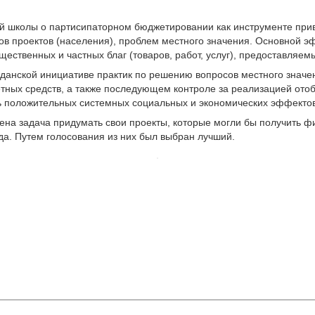
й школы о партисипаторном бюджетировании как инструменте при
ов проектов (населения), проблем местного значения. Основной 
щественных и частных благ (товаров, работ, услуг), предоставляе
жданской инициативе практик по решению вопросов местного значе
ных средств, а также последующем контроле за реализацией отоб
ь положительных системных социальных и экономических эффектов
ена задача придумать свои проекты, которые могли бы получить 
да. Путем голосования из них был выбран лучший.