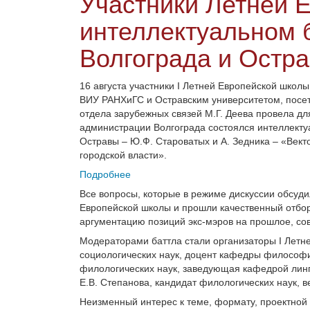
Участники Летней 
интеллектуальном б
Волгограда и Остр
16 августа участники I Летней Европейской школ
ВИУ РАНХиГС и Остравским университетом, посе
отдела зарубежных связей М.Г. Деева провела для
администрации Волгограда состоялся интеллекту
Остравы – Ю.Ф. Староватых и А. Зедника – «Вект
городской власти».
Подробнее
Все вопросы, которые в режиме дискуссии обсуди
Европейской школы и прошли качественный отбор
аргументацию позиций экс-мэров на прошлое, со
Модераторами баттла стали организаторы I Летн
социологических наук, доцент кафедры философи
филологических наук, заведующая кафедрой лин
Е.В. Степанова, кандидат филологических наук, 
Неизменный интерес к теме, формату, проектной 