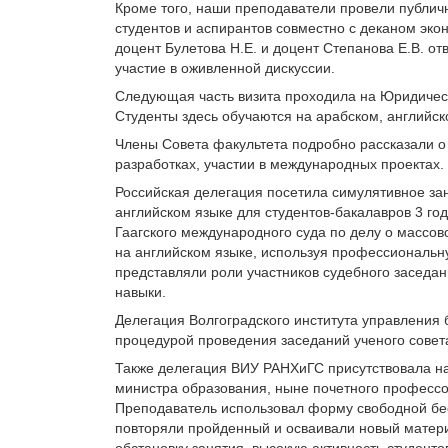
Кроме того, наши преподаватели провели публичну
студентов и аспирантов совместно с деканом эко
доцент Булетова Н.Е. и доцент Степанова Е.В. о
участие в оживленной дискуссии.
Следующая часть визита проходила на Юридическ
Студенты здесь обучаются на арабском, английск
Члены Совета факультета подробно рассказали о
разработках, участии в международных проектах.
Российская делегация посетила симулятивное за
английском языке для студентов-бакалавров 3 го
Гаагского международного суда по делу о массо
на английском языке, используя профессиональн
представляли роли участников судебного засед
навыки.
Делегация Волгоградского института управления
процедурой проведения заседаний ученого совета
Также делегация ВИУ РАНХиГС присутствовала на
министра образования, ныне почетного профессо
Преподаватель использовал форму свободной бес
повторяли пройденный и осваивали новый матер
обстановку занятия, высокую активность студент