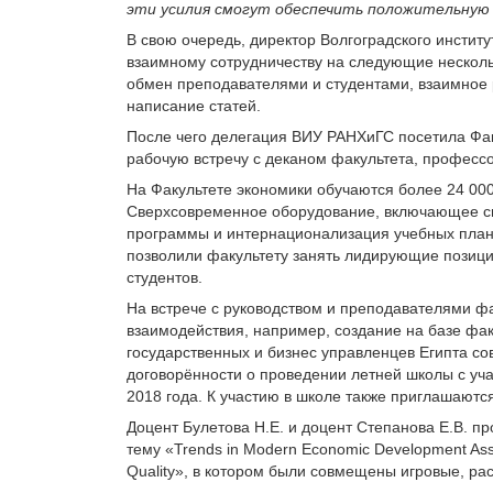
эти усилия смогут обеспечить положительную
В свою очередь, директор Волгоградского институ
взаимному сотрудничеству на следующие нескольк
обмен преподавателями и студентами, взаимное
написание статей.
После чего делегация ВИУ РАНХиГС посетила Фак
рабочую встречу с деканом факультета, профессо
На Факультете экономики обучаются более 24 000
Сверхсовременное оборудование, включающее с
программы и интернационализация учебных план
позволили факультету занять лидирующие позици
студентов.
На встрече с руководством и преподавателями ф
взаимодействия, например, создание на базе фа
государственных и бизнес управленцев Египта со
договорённости о проведении летней школы с уча
2018 года. К участию в школе также приглашают
Доцент Булетова
Н.Е. и доцент Степанова
Е.В. п
тему «Trends in Modern Economic Development As
Quality», в котором были совмещены игровые, ра