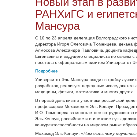
Новый этап в разв
РАНХиГС и египетск
Мансура
С 16 по 23 апреля делегация Волгоградского инс
директора Игоря Олеговича Тюменцева, декана ф
Алмосова Александра Павловича, доцента кафед
Евгеньевны и ведущего специалиста по связям 
посетила с официальным визитом Университет Эл
Подробнее
Университет Эль-Мансура входит в тройку лучших 
разработок, реализует передовые исследователь
медицины, физики, математики и многих других.
В первый день визита участники российской деле
профессором Мохамедом Эль-Кенауи. Президент
И.О.
Тюменцева за многолетнее сотрудничество 
Эль-Кенауи, российские и египетские вузы долж
конкурентоспособности на мировом рынке образо
Мохамед Эль-Кенауи: «
Нам есть чему поучиться