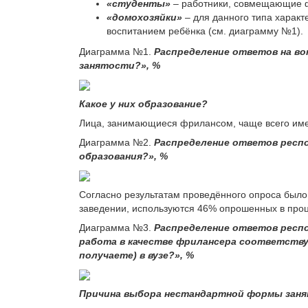
«студенты»
–
работники, совмещающие ф
«домохозяйки»
–
для данного типа харак
воспитанием ребёнка (см. диаграмму №1).
Диаграмма №1.
Распределение ответов на во
занятости?», %
Какое у них образование?
Лица, занимающиеся фрилансом, чаще всего име
Диаграмма №2.
Распределение ответов респо
образования?», %
Согласно результатам проведённого опроса было
заведении, используются 46% опрошенных в про
Диаграмма №3.
Распределение ответов респо
работа в качестве фрилансера соответств
получаете) в вузе?», %
Причина выбора нестандартной формы зан