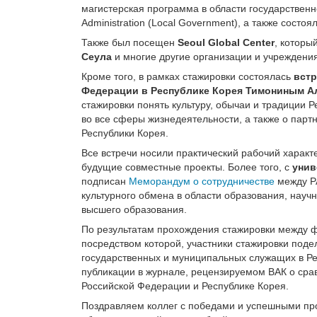
магистерская программа в области государственно
Administration (Local Government), а также состо
Также был посещен
Seoul Global Center
, которы
Сеула
и многие другие организации и учреждения
Кроме того, в рамках стажировки состоялась
вст
Федерации в Республике Корея Тимониным А
стажировки понять культуру, обычаи и традиции 
во все сферы жизнедеятельности, а также о пар
Республики Корея.
Все встречи носили практический рабочий характ
будущие совместные проекты. Более того, с
унив
подписан
Меморандум о сотрудничестве
между РА
культурного обмена в области образования, нау
высшего образования.
По результатам прохождения стажировки между 
посредством которой, участники стажировки под
государственных и муниципальных служащих в Рес
публикации в журнале, рецензируемом ВАК о сра
Российской Федерации и Республике Корея.
Поздравляем коллег с победами и успешными пр