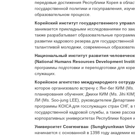
передовые достижения Республики Корея в облас
государственной политики и госуправления, изуч
образовательном процессе.
Корейский институт государственного управлени
занимается прикладными исследованиями по зака
также разрабатывает образовательные программы
развитии кадрового резерва для государственной
талантливой молодежи, современных образовате
Национальный институт развития человеческ
(National Humans Resources Development Instit
программы подготовки и переподготовки для кор
служащих.
Корейское агентство международного сотрудни
которое организовало встречу с Янг-бег КИМ (Ms
планирования обучения; Джихи КИМ (Ms. Jihi KI
ЛИ (Ms. Soo-jung LEE), руководителем Департам
программы KOIСA для госслужащих стран СНГ, в
государственной кадровой службы, а также расск
корпоративных университетах Республики Корея и
Университет Сонгюнгван (Sungkyunkwan Unive
начинается с основанной в 1398 году академии 