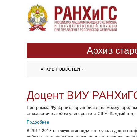
Архив стар
АРХИВ НОВОСТЕЙ
Доцент ВИУ РАНХиГС
Программа Фулбрайта, крупнейшая из международных
стажировки в любом университете США. Каждый год по
Подробнее
В 2017-2018 гг. такую стипендию получила доцент ка
работать над проектом, посвященным исследованию э