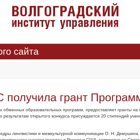
ого сайта
 получила грант Програм
 обменных образовательных программ, предоставляет гранты на п
 результатам открытого конкурса присуждается 20 стипендий учен
федры лингвистики и межкультурной коммуникации О. Н. Демушина. 
лектронного участия граждан в России и США, совместно со Сти