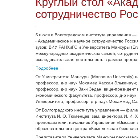
Круглый стол «Ака
сотрудничество Ро
5 июля в Волгоградском институте управления —
«Академическое и научное сотрудничество Россия
вузов: ВИУ РАНХиГС и Университета Мансуры (Ег
международных академических связей, сотруднич
исследовательская деятельность в рамках програ
Подробнее
От Университета Мансуры (Mansoura University) н
профессор, д-р наук Мохамед Хассан Элькенауи;
профессор, д-р наук Заки Зедан; вице-президент
экономического факультета, профессор, д-р нау
Университета, профессор, д-р наук Мохаммед Са
От Волгоградского института управления — фили
Института И. О. Тюменцев, зам. директора И. И.
преподаватели, начальник Управления «Высшая ш
образовательного центра «Комплексная безопасн
Представители Университета Мансуры рассказали